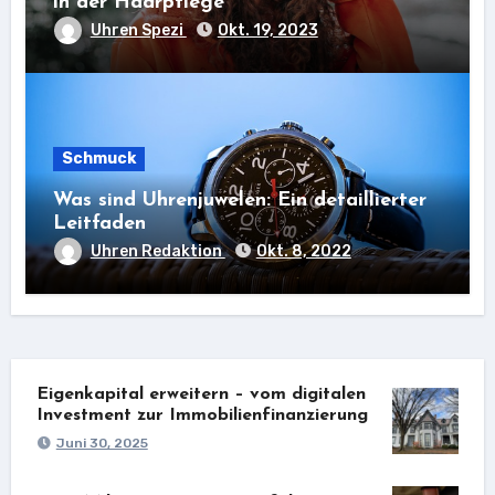
in der Haarpflege
Uhren Spezi
Okt. 19, 2023
Schmuck
Was sind Uhrenjuwelen: Ein detaillierter
Leitfaden
Uhren Redaktion
Okt. 8, 2022
Eigenkapital erweitern – vom digitalen
Investment zur Immobilienfinanzierung
Juni 30, 2025