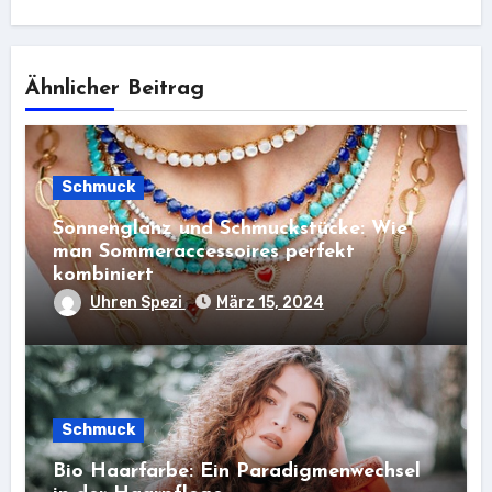
Ähnlicher Beitrag
Schmuck
Sonnenglanz und Schmuckstücke: Wie
man Sommeraccessoires perfekt
kombiniert
Uhren Spezi
März 15, 2024
Schmuck
Bio Haarfarbe: Ein Paradigmenwechsel