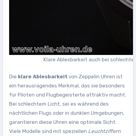
Klare Ablesbarkeit auch bei schlechten
Die
klare Ablesbarkeit
von Zeppelin Uhren ist
ein herausragendes Merkmal, das sie besonders
für Piloten und Flugbegeisterte attraktiv macht.
Bei schlechtem Licht, sei es während des
nächtlichen Flugs oder in dunklen Umgebungen,
garantieren diese Uhren eine optimale Sicht.
Viele Modelle sind mit speziellen
Leuchtziffern