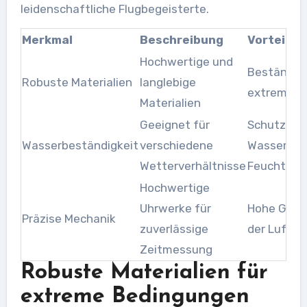
leidenschaftliche Flugbegeisterte.
Merkmal
Beschreibung
Vorteil
Hochwertige und
Beständig
Robuste Materialien
langlebige
extreme B
Materialien
Geeignet für
Schutz der
Wasserbeständigkeit
verschiedene
Wasser- u
Wetterverhältnisse
Feuchtigk
Hochwertige
Uhrwerke für
Hohe Genau
Präzise Mechanik
zuverlässige
der Luftfa
Zeitmessung
Robuste Materialien für
extreme Bedingungen