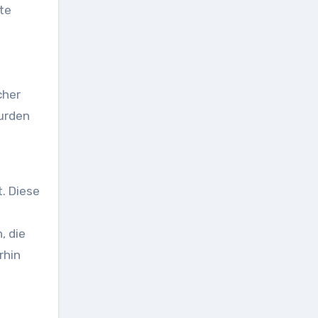
te
cher
wurden
t. Diese
, die
rhin