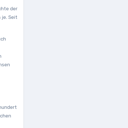
chte der
je. Seit
uch
n
chsen
rhundert
schen