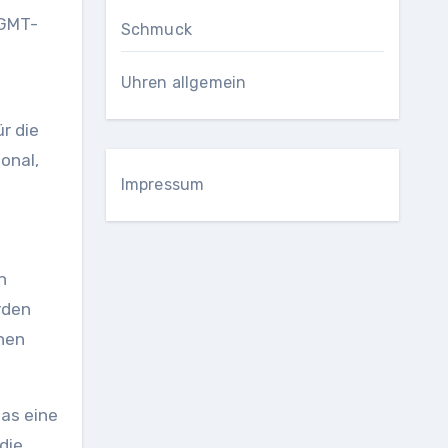
 GMT-
Schmuck
Uhren allgemein
r die
onal,
Impressum
n
rden
hen
as eine
die