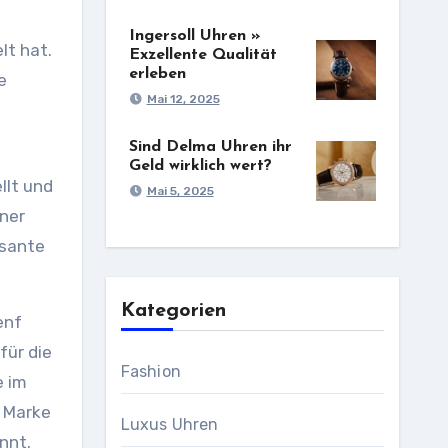
Ingersoll Uhren »
Exzellente Qualität
erleben
e
Mai 12, 2025
Sind Delma Uhren ihr
Geld wirklich wert?
llt und
Mai 5, 2025
iner
ssante
Kategorien
enf
für die
Fashion
e im
e Marke
Luxus Uhren
nnt.