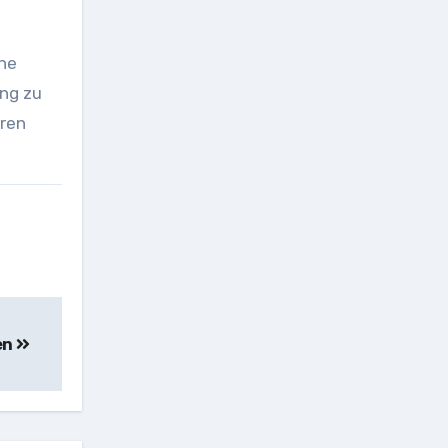
ine
ung zu
hren
en