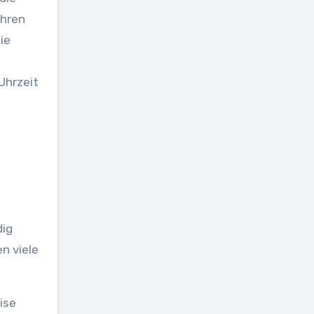
uhren
ie
Uhrzeit
dig
n viele
ise