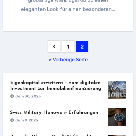
eleganten Look für einen besonderen…
Seitennummerierung
1
2
der
« Vorherige Seite
Beiträge
Eigenkapital erweitern – vom digitalen
Investment zur Immobilienfinanzierung
Juni 30, 2025
Swiss Military Hanowa » Erfahrungen
Juni 9, 2025